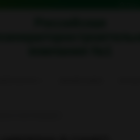
Поиск
Российская
синераторостроитель
компания №1
НЕРАТОРЫ ИН-50
ДЕЗКАМЕРЫ КД/КПД
СИСТЕМЫ
клона в Санкт-Петербурге!