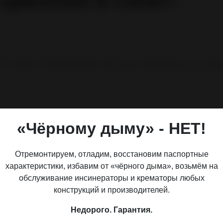
 ЦИКЛОНА В САНКТ-
УП "УМР 122" Минобороны РФ (Санкт-Петербург) на постав