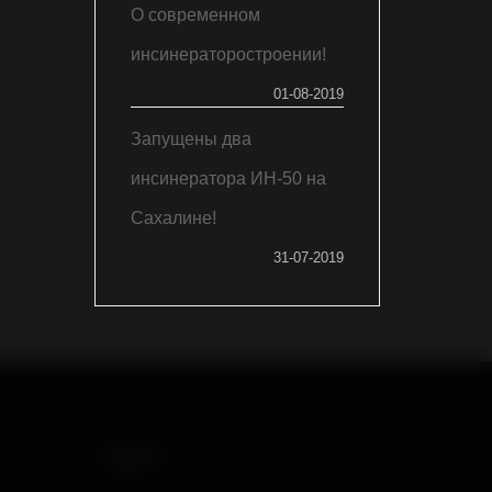
О современном
инсинераторостроении!
01-08-2019
Запущены два
инсинератора ИН-50 на
Сахалине!
31-07-2019
АДРЕС