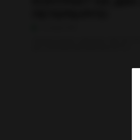
КОНТРАКТ НА ДВА
ПЕТЕРБУРГЕ!
13 января 2006
Заключён контракт с филиалом "УНР 126" ФГ
двух пылеуловителей (циклонов) ПРП-4,5.