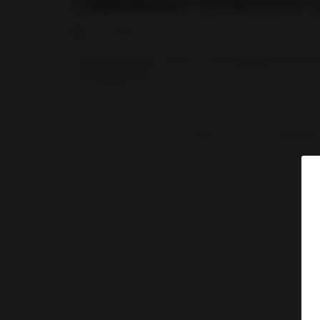
СВЕЖАЯ ПРЕССА О
20 февраля 2014
Опубликована статья: "В городской боль
инсинератор".
Состоялся успешный ввод в эксплуатацию инс
Установка была произведена компанией
ЗАО