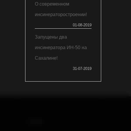
О современном
инсинераторостроении!
01-08-2019
Запущены два
инсинератора ИН-50 на
Сахалине!
31-07-2019
АДРЕС