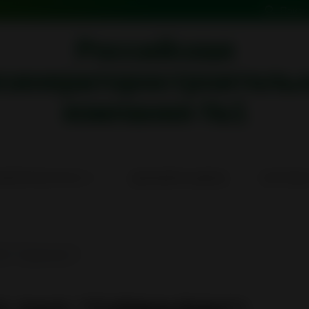
Поиск
Российская
синераторостроитель
компания №1
НЕРАТОРЫ ИН-50
ДЕЗКАМЕРЫ КД/КПД
СИСТЕМЫ
АО "Турмалин"!