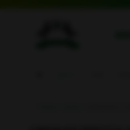
ин
НОВОСТИ
О НАС
ИНСИ
Главная
Новости
Свежая пресса о З