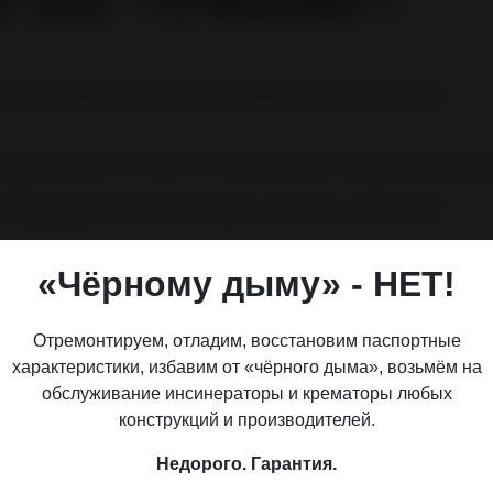
 ЗАО "ТУРМАЛИН"!
нице Находки заработал очередной петербургский
инератора ИН-50.02К в "Находскинской городской больниц
 "Турмалин"
(Санкт-Петербург). Заказчик - ООО "ДИС".